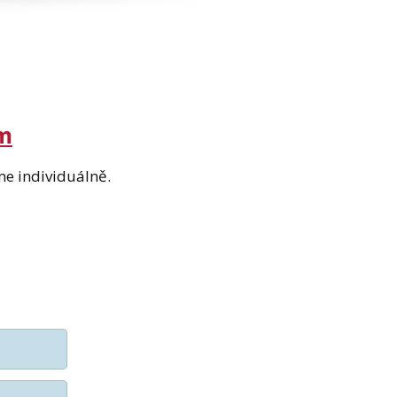
m
me individuálně.