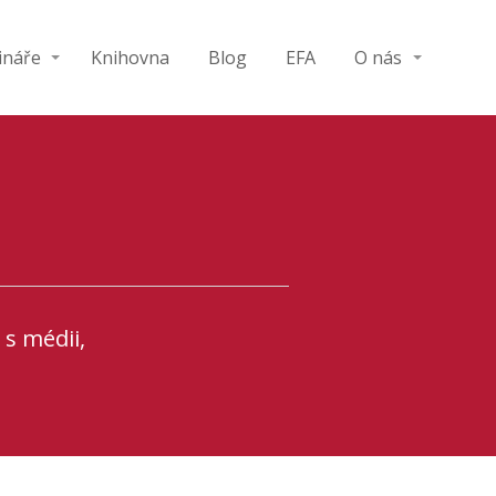
ináře
Knihovna
Blog
EFA
O nás
s médii,