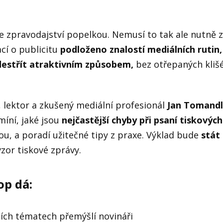
ve zpravodajství popelkou. Nemusí to tak ale nutně z
ací o publicitu
podloženo znalostí mediálních rutin,
destřít atraktivním způsobem,
bez otřepaných kliš
, lektor a zkušený mediální profesionál
Jan Tomandl
míní, jaké jsou
nejčastější chyby při psaní tiskovýc
ou, a poradí užitečné tipy z praxe. Výklad bude
stát
zor tiskové zprávy.
p dá:
rních tématech přemýšlí novináři