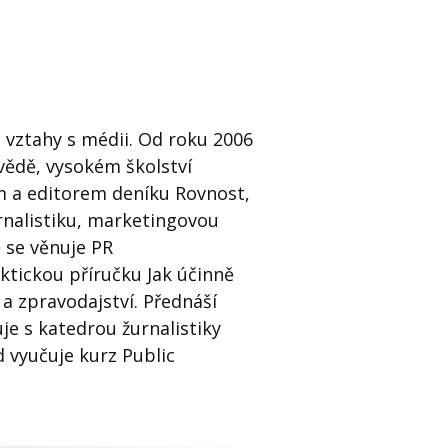
 vztahy s médii. Od roku 2006
 vědě, vysokém školství
em a editorem deníku Rovnost,
urnalistiku, marketingovou
 se věnuje PR
ktickou příručku Jak účinně
 a zpravodajství. Přednáší
je s katedrou žurnalistiky
d vyučuje kurz Public