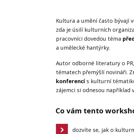
Kultura a umění často bývají 
zda je úsilí kulturních organiz
pracovníci dovedou téma
pře
a umělecké hantýrky.
Autor odborné literatury o PR
tématech přemýšlí novináři. Z
konferencí
s kulturní tématik
zájemci si odnesou například v
Co vám tento worksho
dozvíte se, jak o kultu