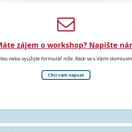
áte zájem o workshop? Napište ná
čítko nebo využijte formulář níže. Rádi se s Vámi domluví
Chci vám napsat