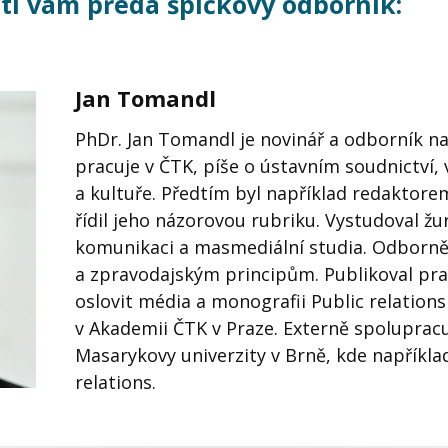
ti vám předá špičkový odborník:
Jan Tomandl
PhDr. Jan Tomandl je novinář a odborník na
pracuje v ČTK, píše o ústavním soudnictví,
a kultuře. Předtím byl například redaktor
řídil jeho názorovou rubriku. Vystudoval ž
komunikaci a masmediální studia. Odborně
a zpravodajským principům. Publikoval pra
oslovit média a monografii Public relations
v Akademii ČTK v Praze. Externě spolupracu
Masarykovy univerzity v Brně, kde napříkla
relations.