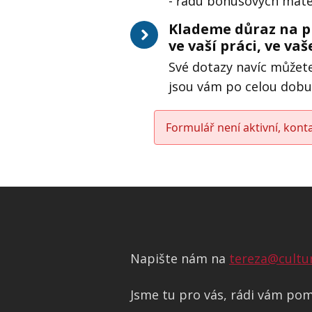
- řadu bonusových mater
Klademe důraz na p
ve vaší práci, ve va
Své dotazy navíc můžete 
jsou vám po celou dobu 
Formulář není aktivní, kont
Napište nám na
tereza@cultu
Jsme tu pro vás, rádi vám po