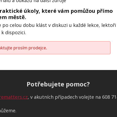
iálů a odkazů na další zdroje
raktické úkoly, které vám pomůžou přímo
šem městě.
po celou dobu klást v diskuzi u každé lekce, lektoři
k dispozici.
aktujte prosím prodejce.
Potřebujete pomoc?
rematters.cz
, v akutních případech volejte na 608 71
můžeme.