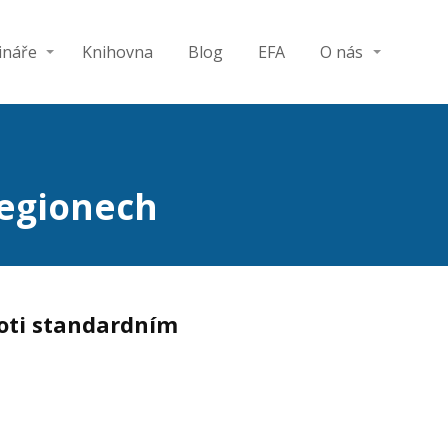
ináře
Knihovna
Blog
EFA
O nás
regionech
roti standardním