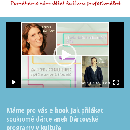
Video
přehrávač
00:00
|
00:56
1.00x
Máme pro vás e-book Jak přilákat
soukromé dárce aneb Dárcovské
programy v kultuře