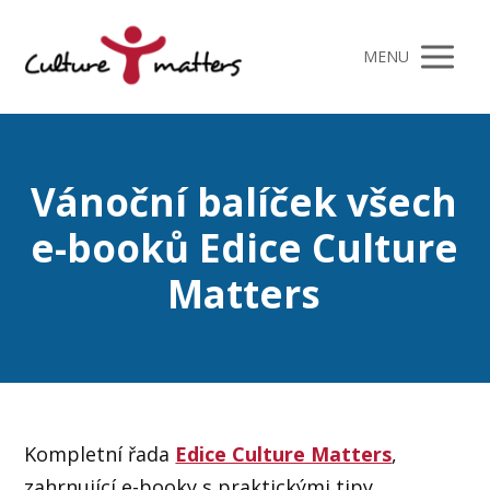
MENU
Vánoční balíček všech
e-booků Edice Culture
Matters
Kompletní řada
Edice Culture Matters
,
zahrnující e-booky s praktickými tipy