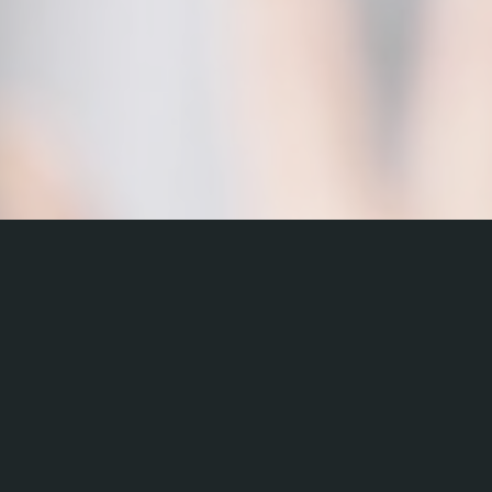
Produkty a služby:
-
Poradenství
-
Projekty na klíč