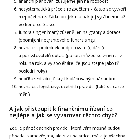
finanční plánování zužujeme jen na rozpočet
nesystematická práce s rozpočtem – často se vytvoří
rozpočet na začátku projektu a pak jej vytáhneme až
po konci celé akce
fundraising vnímaný zúženě jen na granty a dotace
(opomíjení negrantového fundraisingu)
neznalost podmínek podporovatelů, dárců
a poskytovatelů dotací (pozor, můžou se změnit i z
roku na rok, a vy spoléháte, že jsou stejné jako tři
poslední roky)
nepřiřazení zdrojů krytí k plánovaným nákladům
neznalost legislativy, účetních pravidel (také se často
mění)
A jak přistoupit k finančnímu řízení co
nejlépe a jak se vyvarovat těchto chyb?
Zde je pár základních pravidel, která vám možná budou
připadat samozřejmá, ale ruku na srdce, máte je všechna