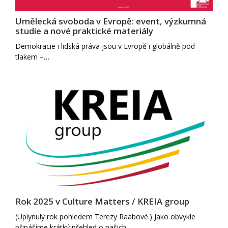
Umělecká svoboda v Evropě: event, výzkumná
studie a nové praktické materiály
Demokracie i lidská práva jsou v Evropě i globálně pod
tlakem –…
Rok 2025 v Culture Matters / KREIA group
(Uplynulý rok pohledem Terezy Raabové.) Jako obvykle
přinášíme krátký přehled o našich…