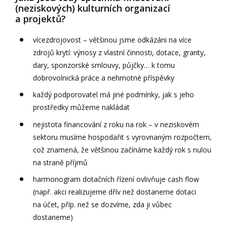
(neziskových) kulturních organizací
a projektů?
vícezdrojovost – většinou jsme odkázáni na více
zdrojů krytí: výnosy z vlastní činnosti, dotace, granty,
dary, sponzorské smlouvy, půjčky… k tomu
dobrovolnická práce a nehmotné příspěvky
každý podporovatel má jiné podmínky, jak s jeho
prostředky můžeme nakládat
nejistota financování z roku na rok – v neziskovém
sektoru musíme hospodařit s vyrovnaným rozpočtem,
což znamená, že většinou začínáme každý rok s nulou
na straně příjmů
harmonogram dotačních řízení ovlivňuje cash flow
(např. akci realizujeme dřív než dostaneme dotaci
na účet, příp. než se dozvíme, zda ji vůbec
dostaneme)