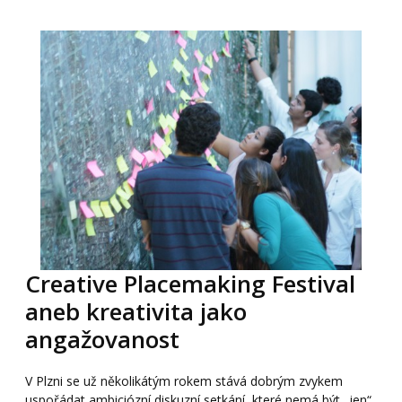
Creative Placemaking Festival
aneb kreativita jako
angažovanost
V Plzni se už několikátým rokem stává dobrým zvykem
uspořádat ambiciózní diskuzní setkání, které nemá být „jen“