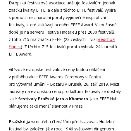
Evropská festivalová asociace uděluje festivalům jednak
značku kvality EFFE, a dále z těchto EFFE festivalů vybírá
s pomocí mezinárodní poroty výjimečné inspirativní
festivaly, které získávají ocenění EFFE Award. V současné
době je na serveru FestivalFinder.eu přes 2000 festivalů,
z toho 715 má značku EFFE (23 českých – viz
předchozí
článek
). Z těchto 715 festivalů porota vybrala 24 laureátů
EFFE Award.
Vítězové evropské festivalové ceny budou ohlášeni
v průběhu akce EFFE Awards Ceremony v Centru
pro výtvarná umění – Bozaru v Bruselu 26. září 2019. Mezi
laureáty na evropskou cenu pro kulturní festivaly se dostaly
také
festivaly Pražské jaro a Khamoro
. Jako EFFE Hub
plánujeme také menší slavnost v Praze.
Pražské jaro
netřeba čtenářům představovat. Hudební
festival byl založen již v roce 1946 světovým dirigentem