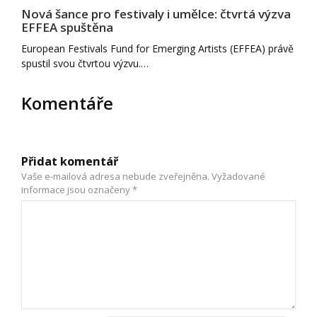
Nová šance pro festivaly i umělce: čtvrtá výzva
EFFEA spuštěna
European Festivals Fund for Emerging Artists (EFFEA) právě
spustil svou čtvrtou výzvu.…
Komentáře
Přidat komentář
Vaše e-mailová adresa nebude zveřejněna.
Vyžadované
informace jsou označeny
*