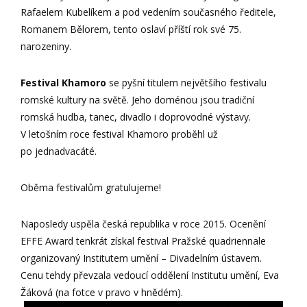
Rafaelem Kubelíkem a pod vedením současného ředitele,
Romanem Bělorem, tento oslaví příští rok své 75.
narozeniny.
Festival Khamoro
se pyšní titulem největšího festivalu
romské kultury na světě. Jeho doménou jsou tradiční
romská hudba, tanec, divadlo i doprovodné výstavy.
V letošním roce festival Khamoro proběhl už
po jednadvacáté.
Oběma festivalům gratulujeme!
Naposledy uspěla česká republika v roce 2015. Ocenění
EFFE Award tenkrát získal festival Pražské quadriennale
organizovaný Institutem umění – Divadelním ústavem.
Cenu tehdy převzala vedoucí oddělení Institutu umění, Eva
Žáková (na fotce v pravo v hnědém).