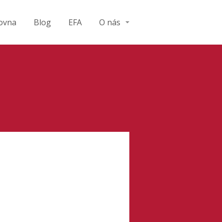
ovna
Blog
EFA
O nás