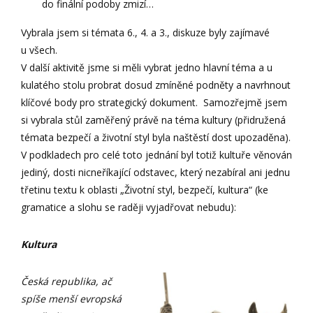
do finální podoby zmizí…
Vybrala jsem si témata 6., 4. a 3., diskuze byly zajímavé
u všech.
V další aktivitě jsme si měli vybrat jedno hlavní téma a u
kulatého stolu probrat dosud zmíněné podněty a navrhnout
klíčové body pro strategický dokument. Samozřejmě jsem
si vybrala stůl zaměřený právě na téma kultury (přidružená
témata bezpečí a životní styl byla naštěstí dost upozaděna).
V podkladech pro celé toto jednání byl totiž kultuře věnován
jediný, dosti nicneříkající odstavec, který nezabíral ani jednu
třetinu textu k oblasti „Životní styl, bezpečí, kultura“ (ke
gramatice a slohu se raději vyjadřovat nebudu):
Kultura
Česká republika, ač
spíše menší evropská