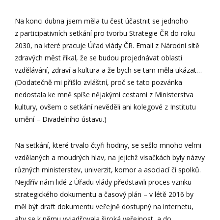
Na konci dubna jsem měla tu čest účastnit se jednoho
z participativních setkání pro tvorbu Strategie ČR do roku
2030, na které pracuje Úřad vlády ČR. Email z Národní sítě
zdravých měst říkal, že se budou projednávat oblasti
vzdělávání, zdraví a kultura a že bych se tam měla ukázat…
(Dodatečně mi přišlo zvláštní, proč se tato pozvánka
nedostala ke mně spíše nějakými cestami z Ministerstva
kultury, ovšem o setkání nevěděli ani kolegové z Institutu
umění – Divadelního ústavu.)
Na setkání, které trvalo čtyři hodiny, se sešlo mnoho velmi
vzdělaných a moudrých hlav, na jejichž visačkách byly názvy
různých ministerstev, univerzit, komor a asociací či spolků.
Nejdřív nám lidé z Úřadu vlády představili proces vzniku
strategického dokumentu a časový plán – v létě 2016 by
měl být draft dokumentu veřejně dostupný na internetu,
aby se k němu vyjadřovala široká veřejnost, a do