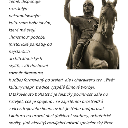
země, disponuje
rozsáhlým
nakumulovaným
kulturním bohatstvím,
které má svoji
„hmotnou“ podobu
(historické památky od
nejstarších
architektonických
stylů), svůj duchovní
rozměr (literatura,
hudba) formovaný po staletí, ale i charakteru tzv. „živé“
kultury (např. tradice vyspělé filmové tvorby).
U takovéhoto bohatství je fakticky povinnost dále ho
rozvíjet, což je spojeno i se zajištěním prostředků
z vícezdrojového financování. Je třeba podporovat
i kulturu na úrovni obcí (folklorní soubory, ochotnické
spolky, jiné aktivity) rozvíjející místní společenský život.