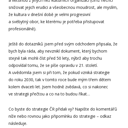
a většinou z jiných než kulturních organizací (čímž nechci
snižovat jejich erudici a všeobecnou moudrost, ale myslím,
že kultura v dnešní době je velmi progresivní
a svébytný obor, ke kterému je potřeba přistupovat
profesionálně).
Ještě do dotazníků jsem před svým odchodem připsala, že
bych byla ráda, aby nevznikl dokument, který bychom
stejně tak mohli číst před 50 lety, nýbrž aby trochu
odpovídal tomu, že se píše opravdu v 21. století.
A uvědomila jsem si při tom, že pokud vzniká strategie
do roku 2030, tak v tomto roce bude mým třem dětem
kolem dvaceti let. Jsem hodně zvědavá, co si nakonec
ve strategii přečtou a co na to budou říkat…
Co byste do strategie ČR přidali vy? Napište do komentářů
níže nebo rovnou jako připomínku do strategie – odkaz
následuje.