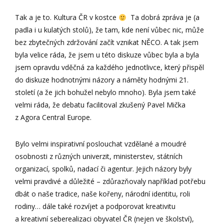
Tak a je to. Kultura ČR v kostce
Ta dobrá zpráva je (a
padla i u kulatých stolů), že tam, kde není vůbec nic, může
bez zbytečných zdržování začít vznikat NĚCO. A tak jsem
byla velice ráda, že jsem u této diskuze vůbec byla a byla
jsem opravdu vděčná za každého jednotlivce, který přispěl
do diskuze hodnotnými názory a náměty hodnými 21.
století (a že jich bohužel nebylo mnoho). Byla jsem také
velmi ráda, že debatu facilitoval zkušený Pavel Mička
z Agora Central Europe.
Bylo velmi inspirativní poslouchat vzdělané a moudré
osobnosti z různých univerzit, ministerstev, státních
organizací, spolků, nadací či agentur. Jejich názory byly
velmi pravdivé a důležité – zdůrazňovaly například potřebu
dbát o naše tradice, naše kořeny, národní identitu, roli
rodiny… dále také rozvíjet a podporovat kreativitu
a kreativní seberealizaci obyvatel ČR (nejen ve školství),