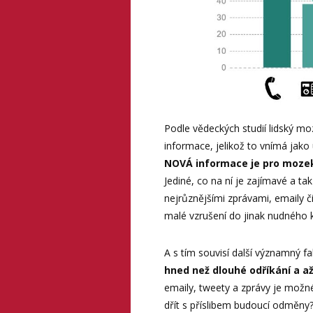
Podle vědeckých studií lidský mo
informace, jelikož to vnímá jak
NOVÁ informace je pro mozek
Jediné, co na ní je zajímavé a ta
nejrůznějšími zprávami, emaily č
malé vzrušení do jinak nudného 
A s tím souvisí další významný fa
hned než dlouhé odříkání a 
emaily, tweety a zprávy je mož
dřít s příslibem budoucí odměny? 