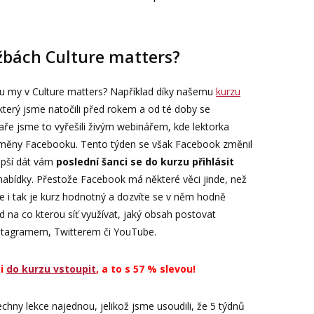
užbách Culture matters?
u my v Culture matters? Například díky našemu
kurzu
 který jsme natočili před rokem a od té doby se
aře jsme to vyřešili živým webinářem, kde lektorka
 změny Facebooku. Tento týden se však Facebook změnil
lepší dát vám
poslední šanci se do kurzu přihlásit
nabídky. Přestože Facebook má některé věci jinde, než
že i tak je kurz hodnotný a dozvíte se v něm hodně
d na co kterou síť využívat, jaký obsah postovat
nstagramem, Twitterem či YouTube.
ci
do kurzu vstoupit
, a to s 57 % slevou!
echny lekce najednou, jelikož jsme usoudili, že 5 týdnů