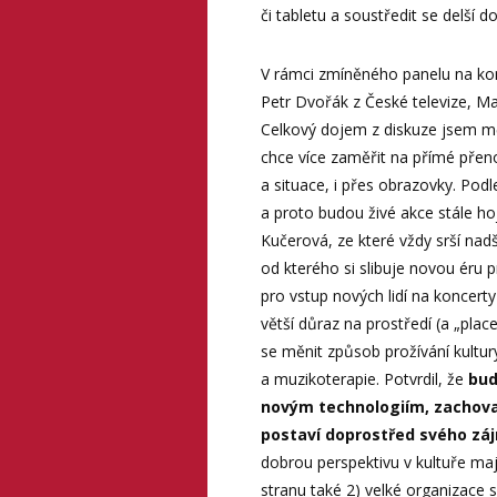
či tabletu a soustředit se delší 
V rámci zmíněného panelu na kon
Petr Dvořák z České televize, Mar
Celkový dojem z diskuze jsem měl
chce více zaměřit na přímé přenos
a situace, i přes obrazovky. Podl
a proto budou živé akce stále ho
Kučerová, ze které vždy srší nad
od kterého si slibuje novou éru 
pro vstup nových lidí na koncert
větší důraz na prostředí (a „pla
se měnit způsob prožívání kultu
a muzikoterapie. Potvrdil, že
bud
novým technologiím, zachovaj
postaví doprostřed svého zá
dobrou perspektivu v kultuře ma
stranu také 2) velké organizace 