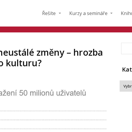
Řešíte
Kurzy a semináře
Knih
neustálé změny – hrozba
ro kulturu?
Kat