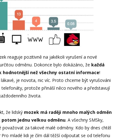
zek reaguje pozitivně na jakékoli vyrušení a nové
o určitou odměnu. Dokonce bylo dokázáno, že
každá
 hodnotnější než všechny ostatní informace
!
k lákavé, je novota, nic víc. Proto chceme být vyrušováni
i telefonáty, protože přináší něco nového a představují
každodenního života.
kt, že lidský
mozek má raději mnoho malých odměn
až potom jednu velkou odměnu
. A všechny SMSky,
né považovat za takové malé odměny. Kdo by dnes chtěl
Pro mladé lidi je čím dál těžší odpoutat se od telefonu