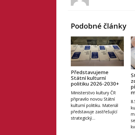
Podobné články
Představujeme
S
Státní kulturní
z
politiku 2026-2030+
p
m
Ministerstvo kultury ČR
připravilo novou Státní
8.
kulturní politiku. Materiál
ku
představuje zastřešující
ma
strategický…
se
kv