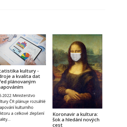
tatistika kultury -
droje a kvalita dat
řed plánovaným
apováním
5.2022 Ministerstvo
ltury ČR plánuje rozsáhlé
pování kulturního
ktoru a celkové zlepšení
Koronavir a kultura:
šok a hledání nových
ality…
cest