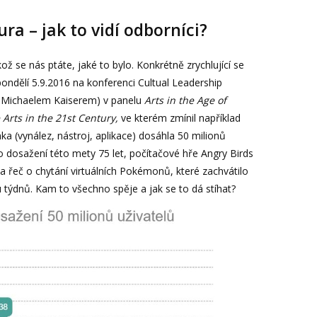
ra – jak to vidí odborníci?
ikož se nás ptáte, jaké to bylo. Konkrétně zrychlující se
ondělí 5.9.2016 na konferenci Cultual Leadership
s Michaelem Kaiserem) v panelu
Arts in the Age of
 Arts in the 21st Century,
ve kterém zmínil například
nka (vynález, nástroj, aplikace) dosáhla 50 milionů
lo dosažení této mety 75 let, počítačové hře Angry Birds
yla řeč o chytání virtuálních Pokémonů, které zachvátilo
 týdnů. Kam to všechno spěje a jak se to dá stíhat?