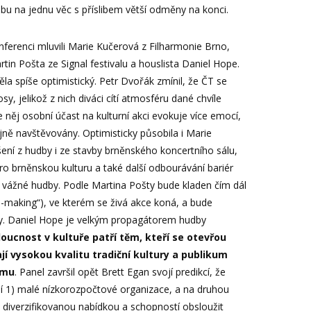
dobu na jednu věc s příslibem větší odměny na konci.
ferenci mluvili Marie Kučerová z Filharmonie Brno,
tin Pošta ze Signal festivalu a houslista Daniel Hope.
a spíše optimistický. Petr Dvořák zmínil, že ČT se
y, jelikož z nich diváci cítí atmosféru dané chvíle
e něj osobní účast na kulturní akci evokuje více emocí,
jně navštěvovány. Optimisticky působila i Marie
šení z hudby i ze stavby brněnského koncertního sálu,
pro brněnskou kulturu a také další odbourávání bariér
y vážné hudby. Podle Martina Pošty bude kladen čím dál
ce-making“), ve kterém se živá akce koná, a bude
ry. Daniel Hope je velkým propagátorem hudby
oucnost v kultuře patří těm, kteří se otevřou
í vysokou kvalitu tradiční kultury a publikum
jmu
. Panel završil opět Brett Egan svojí predikcí, že
jí 1) malé nízkorozpočtové organizace, a na druhou
s diverzifikovanou nabídkou a schopností obsloužit