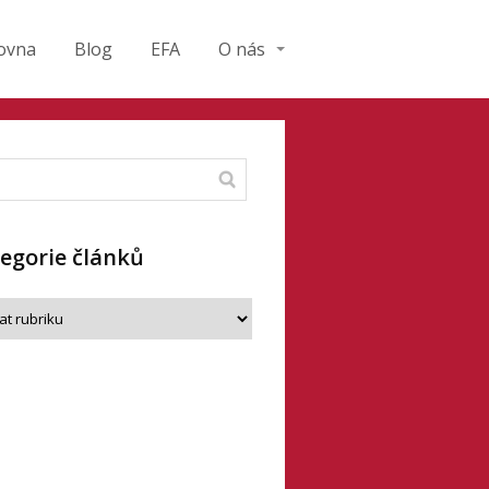
ovna
Blog
EFA
O nás
egorie článků